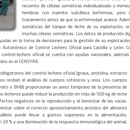
recuento de células somáticas individualizado y mensu
hembras con mamitis subclínica (enfermas, pero s
tratamiento antes de que la enfermedad avance. Además
somáticas del tanque de leche de su explotación, o
muchas células somáticas. Los datos de producción (kg 
yudan en la toma de decisiones para la gestión de su explotación.
tonómico de Control Lechero Oficial para Castilla y León. Con 
ontrol lechero oficial se cuenta con ayudas nacionales, además d
zados en el CENSYRA.
ligatorios del control lechero oficial (grasa, proteína, extracto
os reciben el análisis de cuerpos cetónicos y urea. Los cuerpos
irato o BHB) proporcionan un aviso temprano de la presencia de
os lecheros puede reducir la producción en más de 500 kg de leche
ctos negativos en la reproducción y el bienestar de las vacas.
rientar sobre el correcto aprovechamiento proteico del alimento
ilibrio puede llevar a gastos superiores en la alimentación,
n 20 % y una disminución de la respuesta inmunológica del animal,