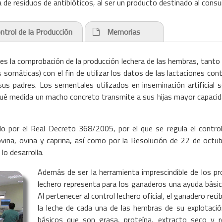
ia de residuos de antibióticos, al ser un producto destinado al co
ntrol de la Producción
Memorias
o es la comprobación de la producción lechera de las hembras, tanto
s somáticas) con el fin de utilizar los datos de las lactaciones con
s padres. Los sementales utilizados en inseminación artificial s
 qué medida un macho concreto transmite a sus hijas mayor capacida
do por el Real Decreto 368/2005, por el que se regula el control 
ovina, ovina y caprina, así como por la Resolución de 22 de octub
o desarrolla.
Además de ser la herramienta imprescindible de los pr
lechero representa para los ganaderos una ayuda básic
Al pertenecer al control lechero oficial, el ganadero rec
la leche de cada una de las hembras de su explotación
básicos que son grasa, proteína, extracto seco y r