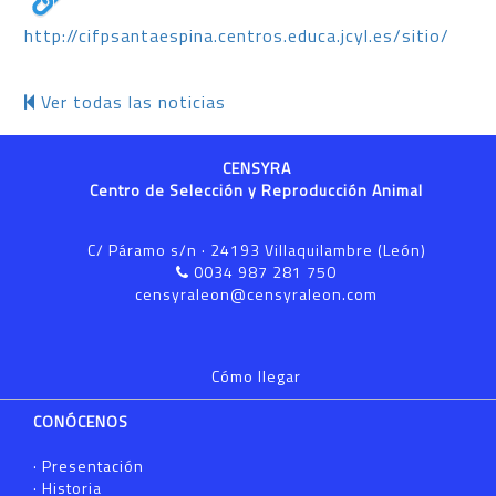
http://cifpsantaespina.centros.educa.jcyl.es/sitio/
Ver todas las noticias
CENSYRA
Centro de Selección y Reproducción Animal
C/ Páramo s/n · 24193 Villaquilambre (León)
0034 987 281 750
censyraleon@censyraleon.com
Cómo llegar
CONÓCENOS
·
Presentación
·
Historia